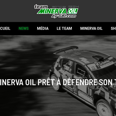
CUEIL
NEWS
MÉDIA
LE TEAM
MINERVA OIL
SH
INERVA OIL PRÊT À DÉFENDRE SON T