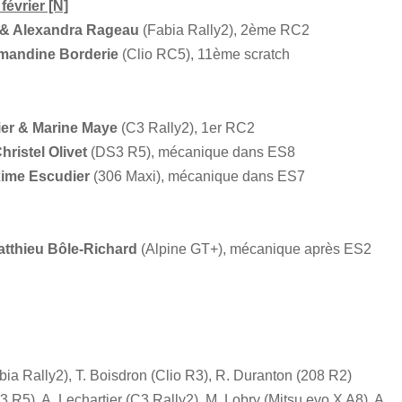
février [N]
 & Alexandra Rageau
(Fabia Rally2), 2ème RC2
Amandine Borderie
(Clio RC5), 11ème scratch
ier & Marine Maye
(C3 Rally2), 1er RC2
hristel Olivet
(DS3 R5), mécanique dans ES8
ime Escudier
(306 Maxi), mécanique dans ES7
tthieu Bôle-Richard
(Alpine GT+), mécanique après ES2
bia Rally2), T. Boisdron (Clio R3), R. Duranton (208 R2)
S3 R5), A. Lechartier (C3 Rally2), M. Lobry (Mitsu evo X A8), A.