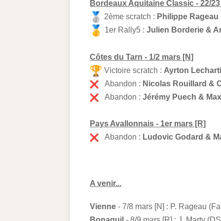
Bordeaux Aquitaine Classic - 22/23 
2ème scratch :
Philippe Rageau
1er Rally5 :
Julien Borderie & 
Côtes du Tarn - 1/2 mars [N]
Victoire scratch :
Ayrton Lechart
Abandon :
Nicolas Rouillard & C
Abandon :
Jérémy Puech & Max
Pays Avallonnais - 1er mars [R]
Abandon :
Ludovic Godard & Ma
A venir...
Vienne
- 7/8 mars [N] : P. Rageau (Fa
Bonaguil
- 8/9 mars [R] : J. Marty (D