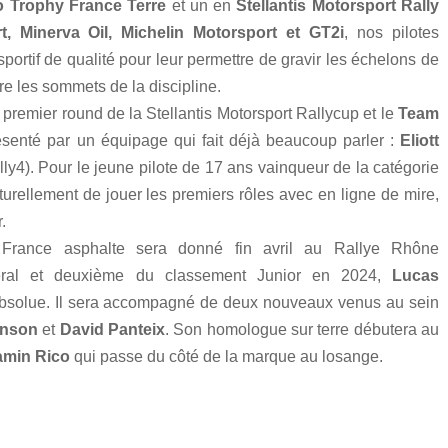
o Trophy France Terre
et un en
Stellantis Motorsport Rally
, Minerva Oil, Michelin Motorsport et GT2i
, nos pilotes
ortif de qualité pour leur permettre de gravir les échelons de
re les sommets de la discipline.
premier round de la Stellantis Motorsport Rallycup et le
Team
senté par un équipage qui fait déjà beaucoup parler :
Eliott
ly4). Pour le jeune pilote de 17 ans vainqueur de la catégorie
turellement de jouer les premiers rôles avec en ligne de mire,
.
France asphalte sera donné fin avril au Rallye Rhône
éral et deuxième du classement Junior en 2024,
Lucas
 absolue. Il sera accompagné de deux nouveaux venus au sein
enson
et
David Panteix
. Son homologue sur terre débutera au
amin Rico
qui passe du côté de la marque au losange.