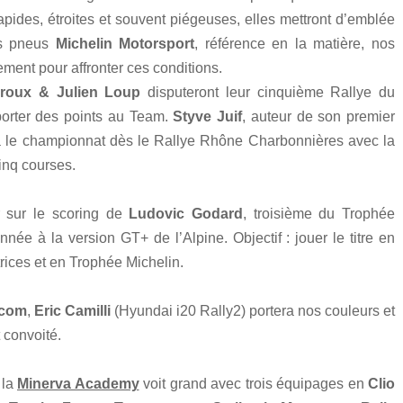
ides, étroites et souvent piégeuses, elles mettront d’emblée
es pneus
Michelin Motorsport
, référence en la matière, nos
ement pour affronter ces conditions.
roux & Julien Loup
disputeront leur cinquième Rallye du
porter des points au Team.
Styve Juif
, auteur de son premier
a le championnat dès le Rallye Rhône Charbonnières avec la
nq courses.
 sur le scoring de
Ludovic Godard
, troisième du Trophée
née à la version GT+ de l’Alpine. Objectif : jouer le titre en
ces et en Trophée Michelin.
 com
,
Eric Camilli
(Hyundai i20 Rally2) portera nos couleurs et
t convoité.
 la
Minerva Academy
voit grand avec trois équipages en
Clio