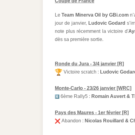
Coupe de France
Le
Team Minerva Oil by GBi.com
n’
jour de janvier,
Ludovic Godard
s’im
note plus récemment la victoire d'
Ay
dès sa première sortie.
Ronde du Jura - 3/4 janvier [R]
Victoire scratch :
Ludovic Godard
Monte-Carlo - 23/26 janvier [WRC]
6ème Rally5 :
Romain Auvert & 
Pays des Maures - 1er février [R]
Abandon :
Nicolas Rouillard & Ch