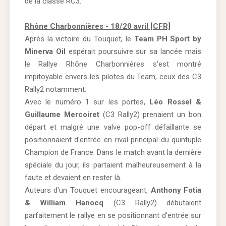
de la classe RC3.
Rhône Charbonnières - 18/20 avril [CFR]
Après la victoire du Touquet, le
Team PH Sport by
Minerva Oil
espérait poursuivre sur sa lancée mais
le Rallye Rhône Charbonnières s'est montré
impitoyable envers les pilotes du Team, ceux des C3
Rally2 notamment.
Avec le numéro 1 sur les portes,
Léo Rossel &
Guillaume Mercoiret
(C3 Rally2) prenaient un bon
départ et malgré une valve pop-off défaillante se
positionnaient d'entrée en rival principal du quintuple
Champion de France. Dans le match avant la dernière
spéciale du jour, ils partaient malheureusement à la
faute et devaient en rester là.
Auteurs d'un Touquet encourageant,
Anthony Fotia
& William Hanocq
(C3 Rally2) débutaient
parfaitement le rallye en se positionnant d'entrée sur