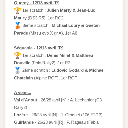
Quercy - 12/13 avril [R]
1er scratch :
Julien Marty & Jean-Luc
Maury
(DS3 R5), 1er RC2
3ème scratch :
Michaël Lobry & Gaëtan
Parade
(Mitsu evo X gr.A), 1er A8
Séquanie - 12/13 avril [R]
1er scratch :
Denis Millet & Matthieu
Douville
(Polo Rally2), 1er R2
2ème scratch :
Ludovic Godard & Michaël
Chatelain
(Alpine RGT), 1er RGT
A venir...
Val d'Agout
- 26/28 avril [N] : A. Lechartier (C3
Rally2)
Lozère
- 26/28 avril [N] : J. Croquet (106 F2/13)
Guirlande
- 26/28 avril [R] : P. Rageau (Fabia