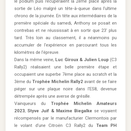
le podium puis récupéraient la 2ème place après la
sortie de Léo malgré un tête-à-queue dans l'ultime
chrono de la journée. En tête aux intermédiaires de la
première spéciale du samedi, Anthony se posait en
contrebas et ne réussissait à en sortir que 23' plus
tard. Très loin au classement, il a néanmoins pu
accumuler de l'expérience en parcourant tous les
kilomètres de l'épreuve.
Dans la même veine,
Luc Giroux & Julien Loup
(C3
Rally2) réalisaient une belle première étape et
occupaient une superbe 7ème place au scratch et la
3ème du
Trophée Michelin Rally2
avant de se faire
piéger sur une plaque noire dans l'ES8, devenue
détrempée après une averse de grésille.
Vainqueurs du
Trophée Michelin Amateurs
2023
,
Styve Juif & Maxime Biegalke
se voyaient
récompensés par le manufacturier Clermontois par
le volant d'une Citroën C3 Rally2 du
Team PH