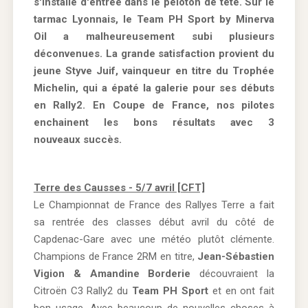
s'installe d'entrée dans le peloton de tête. Sur le
tarmac Lyonnais, le Team PH Sport by Minerva
Oil a malheureusement subi plusieurs
déconvenues. La grande satisfaction provient du
jeune Styve Juif, vainqueur en titre du Trophée
Michelin, qui a épaté la galerie pour ses débuts
en Rally2. En Coupe de France, nos pilotes
enchainent les bons résultats avec 3
nouveaux succès.
Terre des Causses - 5/7 avril [CFT]
Le Championnat de France des Rallyes Terre a fait
sa rentrée des classes début avril du côté de
Capdenac-Gare avec une météo plutôt clémente.
Champions de France 2RM en titre,
Jean-Sébastien
Vigion & Amandine Borderie
découvraient la
Citroën C3 Rally2 du
Team PH Sport
et en ont fait
bon usage. Avec beaucoup de nouvelles choses à